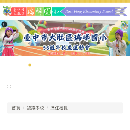
跳
到
主
要
內
容
區
:::
首頁
認識學校
歷任校長