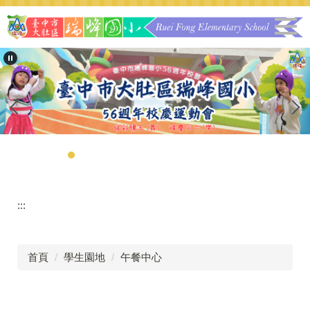
跳
到
主
要
內
容
區
:::
首頁
學生園地
午餐中心