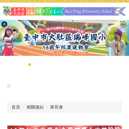
跳
到
主
要
內
容
區
:::
首頁
相關連結
家長會