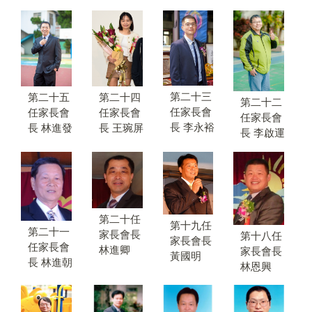
第二十三
第二十五
第二十四
第二十二
任家長會
任家長會
任家長會
任家長會
長 李永裕
長 林進發
長 王琬屏
長 李啟運
第二十任
第十九任
第二十一
家長會長
第十八任
家長會長
任家長會
林進卿
家長會長
黃國明
長 林進朝
林恩興