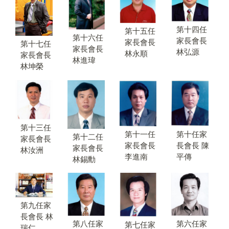
第十四任
第十五任
第十六任
家長會長
家長會長
第十七任
家長會長
林弘源
林永順
家長會長
林進瑋
林坤榮
第十三任
第十一任
第十任家
第十二任
家長會長
家長會長
長會長 陳
家長會長
林汝洲
李進南
平傳
林錫勳
第九任家
長會長 林
第八任家
第六任家
第七任家
瑞仁