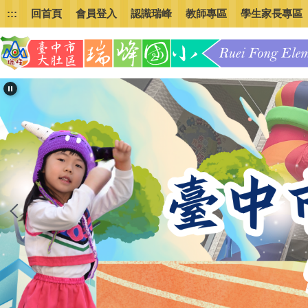
跳
:::
回首頁
會員登入
認識瑞峰
教師專區
學生家長專區
到
主
要
內
容
區