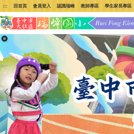
跳
:::
回首頁
會員登入
認識瑞峰
教師專區
學生家長專區
到
主
要
內
容
區