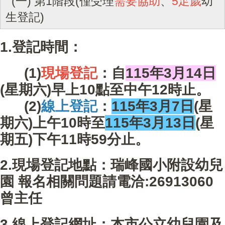
(一) 第1階段(僅受理
需要協助
、
5足歲
幼
生登記)
1.登記時間：
(1)
現場登記
：自
115年3月14日
(星期六)早上10點至中午12時止。
(2)
線上登記
：
115年3月7日
(星
期六)上午10時至
115年3月13日
(星
期五)下午11時59分止。
2.現場登記地點：瑞峰國小附設幼兒
園 報名相關問題請電洽:26913060
曾主任
3.線上登記網址：本市公立幼兒園及