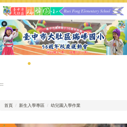
跳
到
主
要
內
容
區
:::
首頁
新生入學專區
幼兒園入學作業